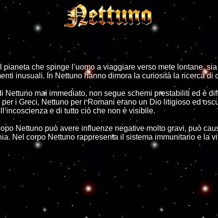
l pianeta che spinge l’uomo a viaggiare verso mete lontane, sia 
ti inusuali. In Nettuno hanno dimora la curiosità la ricerca di c
di Nettuno mai immediato, non segue schemi prestabiliti ed è dif
er i Greci, Nettuno per i Romani erano un Dio litigioso ed oscur
l’incoscienza e di tutto ciò che non è visibile.
opo Nettuno può avere influenze negative molto gravi, può causar
a. Nel corpo Nettuno rappresenta il sistema immunitario e la vit