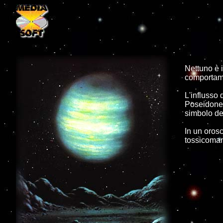
Nettuno è i
comportamen
L'influsso 
Poseidone p
simbolo del
In un orosc
tossicomani